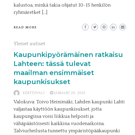
kalustoa, minkä takia ohjatut 10-15 henkilön
ryhmäretket […]
READ MORE
Yleiset uutiset
Kaupunkipyörämäinen ratkaisu
Lahteen: tässä tulevat
maailman ensimmäiset
kaupunkisukset
KERTTUVALI
JANUARY 20, 2021
Valokuva: Toivo Heinimäki, Lahden kaupunki Lahti
valjastaa käyttöön kaupunkisukset, jotta
kaupungissa voisi liikkua helposti ja
vähäpäästöisesti kaikkina vuodenaikoina.
Talviurheilusta tunnettu ympäristöpääkaupunki