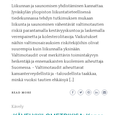
Liikunnan ja saunomisen yhdistäminen kannattaa.
Jyväskylän yliopiston liikuntatieteellisessä
tiedekunnassa tehdyn tutkimuksen mukaan
liikunta ja saunominen vähentävät valtimotautien
riskiä parantamalla kestävyyskuntoa ja laskemalla
verenpainetta ja kolesterolitasoja. Vaikutukset
näihin valtimosairauksien riskitekijöihin olivat
suurempia kuin liikunnalla yksinään.
Valtimotaudit ovat merkittävin toimintakyvyn
heikentäjä ja ennenaikaisten kuolemien aiheuttaja
Suomessa. – Valtimotaudit aiheuttavat
kansanterveydellistä ja -taloudellista taakkaa,
minkä vuoksi tautien ehkäisyä […]
READ MORE
Kävely