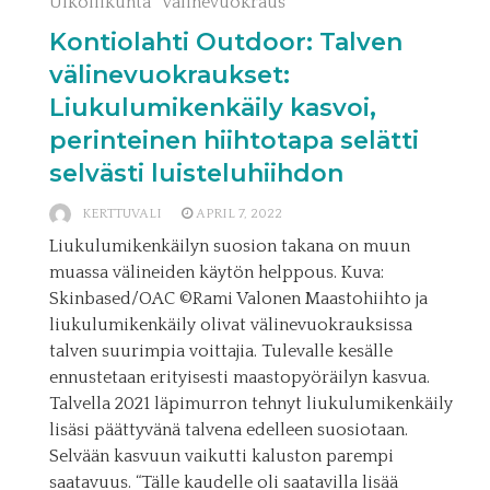
Ulkoliikunta
Välinevuokraus
Kontiolahti Outdoor: Talven
välinevuokraukset:
Liukulumikenkäily kasvoi,
perinteinen hiihtotapa selätti
selvästi luisteluhiihdon
KERTTUVALI
APRIL 7, 2022
Liukulumikenkäilyn suosion takana on muun
muassa välineiden käytön helppous. Kuva:
Skinbased/OAC ©Rami Valonen Maastohiihto ja
liukulumikenkäily olivat välinevuokrauksissa
talven suurimpia voittajia. Tulevalle kesälle
ennustetaan erityisesti maastopyöräilyn kasvua.
Talvella 2021 läpimurron tehnyt liukulumikenkäily
lisäsi päättyvänä talvena edelleen suosiotaan.
Selvään kasvuun vaikutti kaluston parempi
saatavuus. “Tälle kaudelle oli saatavilla lisää