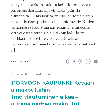
siirtymään sankoin joukoin laduille. Joukossa on
paljon ensikertalaisia ja viimeksi ”ysärillä”
hiihtäneitä. Skinisuksista on tullut suomalaisten
suosikkisukset perinteiselle hiihtotavalle. Niiden
hankinnassa kannattaa kuitenkin olla tarkkana,
jotta ei osta vääränlaisia. Paikoin ladulla on
ruuhkaa, eikä se tule vielä vähään aikaan
loppumaan. Suomen Ladun julkaisema latuetiketti
[…]
READ MORE
Uimahallit
Uimakoulut
:PORVOON KAUPUNKI: Kevään
uimakouluihin
ilmoittautuminen alkaa –
uutena perheuimakoulut