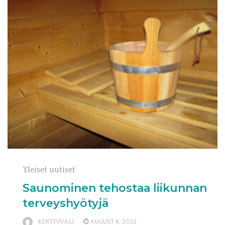
Yleiset uutiset
Saunominen tehostaa liikunnan
terveyshyötyjä
KERTTUVALI
AUGUST 8, 2022