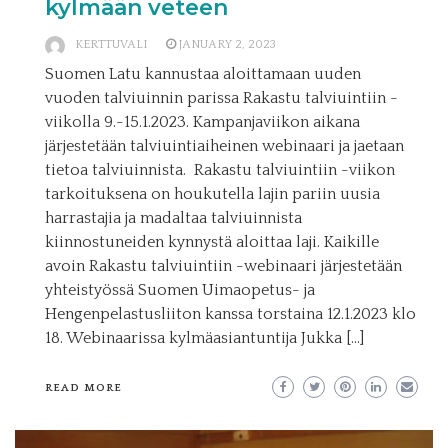
kylmään veteen
KERTTUVALI
JANUARY 2, 2023
Suomen Latu kannustaa aloittamaan uuden
vuoden talviuinnin parissa Rakastu talviuintiin -
viikolla 9.-15.1.2023. Kampanjaviikon aikana
järjestetään talviuintiaiheinen webinaari ja jaetaan
tietoa talviuinnista. Rakastu talviuintiin -viikon
tarkoituksena on houkutella lajin pariin uusia
harrastajia ja madaltaa talviuinnista
kiinnostuneiden kynnystä aloittaa laji. Kaikille
avoin Rakastu talviuintiin -webinaari järjestetään
yhteistyössä Suomen Uimaopetus- ja
Hengenpelastusliiton kanssa torstaina 12.1.2023 klo
18. Webinaarissa kylmäasiantuntija Jukka […]
READ MORE