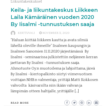
Liikuntakeskukset
Keila- ja liikuntakeskus Liikkeen
Laila Kämäräinen vuoden 2020
By Iisalmi -tunnustuksen saaja
KERTTUVALI
NOVEMBER 11, 2020
”Haluan kiittää liikkeen kautta ja avata silmiä
lähellä oleville ihmeille” Iisalmen kaupungin ja
Iisalmen Sanomien 11.11.2020 järjestämässä By
Iisalmi –seminaarissa julkistettiin neljännen kerran
jaettavan By Iisalmi –tunnustuksen saaja.
Ahmotuote Oy:n muotoilema ja lahjoittama, järeä
By Iisalmi –kiertopalkinto siirtyi viimevuotisen
voittajan NHB:n valmentaja, yrittäjä Matti Kokkosen
vahvoilta käsivarsilta niin ikään vahvan ja
lämpimän otteen haltijalle, yrittäjälle […]
READ MORE