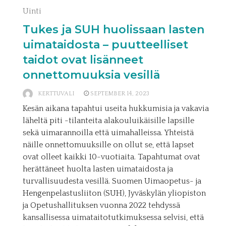
Uinti
Tukes ja SUH huolissaan lasten
uimataidosta – puutteelliset
taidot ovat lisänneet
onnettomuuksia vesillä
KERTTUVALI
SEPTEMBER 14, 2023
Kesän aikana tapahtui useita hukkumisia ja vakavia
läheltä piti -tilanteita alakouluikäisille lapsille
sekä uimarannoilla että uimahalleissa. Yhteistä
näille onnettomuuksille on ollut se, että lapset
ovat olleet kaikki 10-vuotiaita. Tapahtumat ovat
herättäneet huolta lasten uimataidosta ja
turvallisuudesta vesillä. Suomen Uimaopetus- ja
Hengenpelastusliiton (SUH), Jyväskylän yliopiston
ja Opetushallituksen vuonna 2022 tehdyssä
kansallisessa uimataitotutkimuksessa selvisi, että