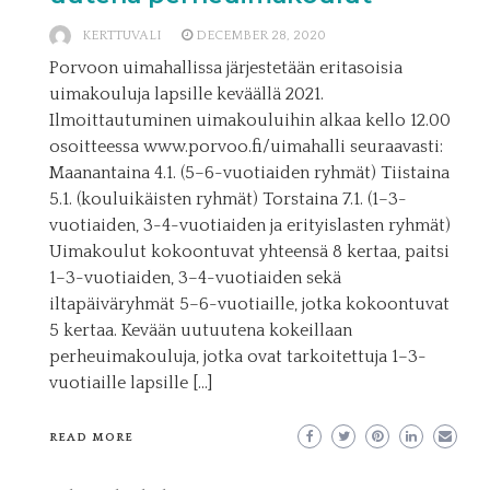
KERTTUVALI
DECEMBER 28, 2020
Porvoon uimahallissa järjestetään eritasoisia
uimakouluja lapsille keväällä 2021.
Ilmoittautuminen uimakouluihin alkaa kello 12.00
osoitteessa www.porvoo.fi/uimahalli seuraavasti:
Maanantaina 4.1. (5–6-vuotiaiden ryhmät) Tiistaina
5.1. (kouluikäisten ryhmät) Torstaina 7.1. (1–3-
vuotiaiden, 3-4-vuotiaiden ja erityislasten ryhmät)
Uimakoulut kokoontuvat yhteensä 8 kertaa, paitsi
1–3-vuotiaiden, 3–4-vuotiaiden sekä
iltapäiväryhmät 5–6-vuotiaille, jotka kokoontuvat
5 kertaa. Kevään uutuutena kokeillaan
perheuimakouluja, jotka ovat tarkoitettuja 1–3-
vuotiaille lapsille […]
READ MORE