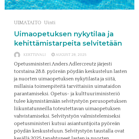
UIMATAITO
Uinti
Uimaopetuksen nykytilaa ja
kehittämistarpeita selvitetään
KERTTUVALI
AUGUST 28, 2025
Opetusministeri Anders Adlercreutz järjesti
torstaina 28.8. pyöreän pöydän keskustelun lasten
ja nuorten uimaopetuksen nykytilasta ja siitä,
millaisia toimenpiteitä tarvittaisiin uimataidon
parantamiseksi. Opetus- ja kulttuuriministeriö
tulee käynnistämään selvitystyön perusopetuksen
liikuntatunneilla toteutettavan uimaopetuksen
vahvistamiseksi. Selvitystyön valmistelemiseksi
opetusministeri kutsui asiantuntijoita pyöreän
pöydän keskusteluun. Selvitystyön taustalla ovat
kesällä 2025 tapahtuneet lasten ja nuorten