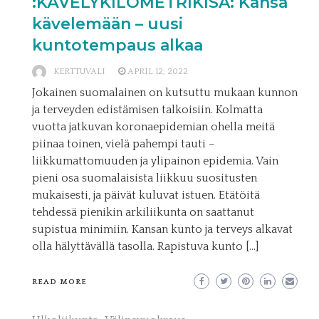
:KÄVELYKILOMETRIKISA: Kansa
kävelemään – uusi
kuntotempaus alkaa
KERTTUVALI
APRIL 12, 2022
Jokainen suomalainen on kutsuttu mukaan kunnon
ja terveyden edistämisen talkoisiin. Kolmatta
vuotta jatkuvan koronaepidemian ohella meitä
piinaa toinen, vielä pahempi tauti –
liikkumattomuuden ja ylipainon epidemia. Vain
pieni osa suomalaisista liikkuu suositusten
mukaisesti, ja päivät kuluvat istuen. Etätöitä
tehdessä pienikin arkiliikunta on saattanut
supistua minimiin. Kansan kunto ja terveys alkavat
olla hälyttävällä tasolla. Rapistuva kunto […]
READ MORE