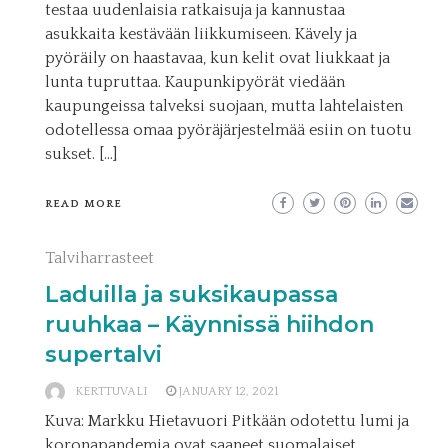
testaa uudenlaisia ratkaisuja ja kannustaa
asukkaita kestävään liikkumiseen. Kävely ja
pyöräily on haastavaa, kun kelit ovat liukkaat ja
lunta tupruttaa. Kaupunkipyörät viedään
kaupungeissa talveksi suojaan, mutta lahtelaisten
odotellessa omaa pyöräjärjestelmää esiin on tuotu
sukset. […]
READ MORE
Talviharrasteet
Laduilla ja suksikaupassa
ruuhkaa – Käynnissä hiihdon
supertalvi
KERTTUVALI
JANUARY 12, 2021
Kuva: Markku Hietavuori Pitkään odotettu lumi ja
koronapandemia ovat saaneet suomalaiset